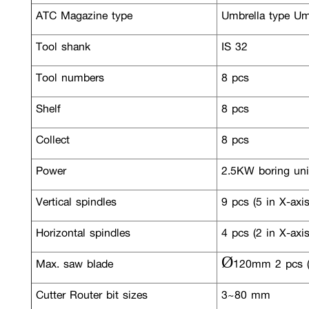
ATC Magazine type
Umbrella type Umb
Tool shank
IS 32
Tool numbers
8 pcs
Shelf
8 pcs
Collect
8 pcs
Power
2.5KW boring uni
Vertical spindles
9 pcs (5 in X-axi
Horizontal spindles
4 pcs (2 in X-axis
Max. saw blade
Ø120mm 2 pcs (1 
Cutter Router bit sizes
3~80 mm