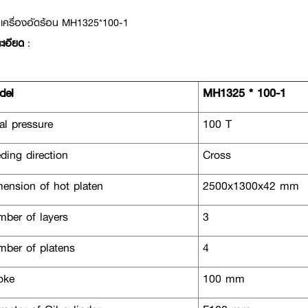
เครื่องอัดร้อน MH1325*100-1
ะเอียด
:
el
MH1325 * 100-1
al pressure
100 T
ding direction
Cross
ension of hot platen
2500x1300x42 mm
ber of layers
3
ber of platens
4
oke
100 mm