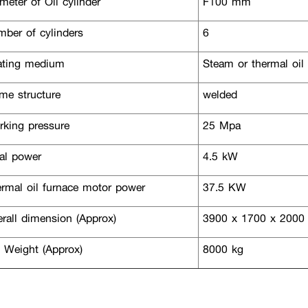
eter of Oil cylinder
F100 mm
ber of cylinders
6
ting medium
Steam or thermal oil
me structure
welded
king pressure
25 Mpa
al power
4.5 kW
rmal oil furnace motor power
37.5 KW
rall dimension (Approx)
3900 x 1700 x 200
 Weight (Approx)
8000 kg