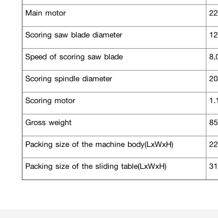
Main motor
220
Scoring saw blade diameter
12
Speed of scoring saw blade
8,
Scoring spindle diameter
20
Scoring motor
1.1
Gross weight
85
Packing size of the machine body(LxWxH)
22
Packing size of the sliding table(LxWxH)
31