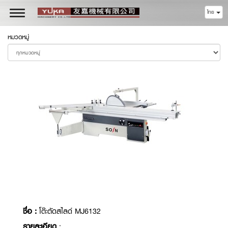
ไทย
Toggle
navigation
หมวดหมู่
ชื่อ :
โต๊ะตัดสไลด์ MJ6132
รายละเอียด
: