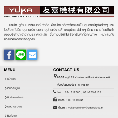
บริษัท ยูก้า แมชชีนเนอรี่ จำกัด จำหน่ายเครื่องจักรงานไม้ อุปกรณ์ทูลิ่งต่างๆ เช่น
ใบเลื่อย ใบมีด อุปกรณ์งานเจาะ อุปกรณ์งานสี และอุปกรณ์ต่างๆ อีกมากมาย โดยสินค้า
ของบริษัทนำเข้าจากประเทศไต้หวัน ซึ่งทางบริษัทได้เลือกสินค้าที่มีคุณภาพ เหมาะสมกับ
ความต้องการของลูกค้า
MENU
CONTACT US
88/59 หมู่ที่ 21 ตำบลบางพลีใหญ่ อำเภอบางพลี
หน้าแรก
จังหวัดสมุทรปราการ 10540
เกี่ยวกับยูก้า
โทร. :
02-1819760
,
081-755-9133
สินค้าและบริการ
แฟกซ์. :
02-1819761
ผลงานของเรา
อีเมลล์ :
yukamachinery@outlook.co.th
ติดต่อเรา