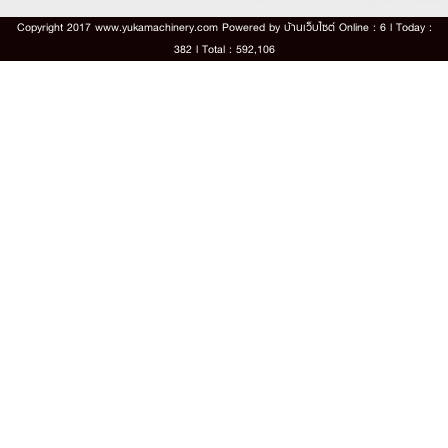
Copyright 2017 www.yukamachinery.com Powered by
บ้านเว็บไซต์
Online : 6 l Today :
382 l Total : 592,106