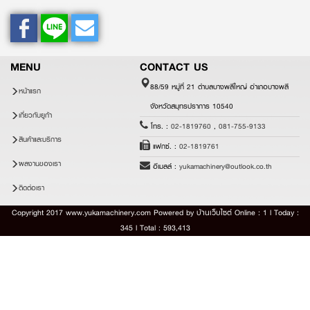
MENU
CONTACT US
88/59 หมู่ที่ 21 ตำบลบางพลีใหญ่ อำเภอบางพลี
หน้าแรก
จังหวัดสมุทรปราการ 10540
เกี่ยวกับยูก้า
โทร. :
02-1819760
,
081-755-9133
สินค้าและบริการ
แฟกซ์. :
02-1819761
ผลงานของเรา
อีเมลล์ :
yukamachinery@outlook.co.th
ติดต่อเรา
Copyright 2017 www.yukamachinery.com Powered by
บ้านเว็บไซต์
Online : 1 l Today :
345 l Total : 593,413