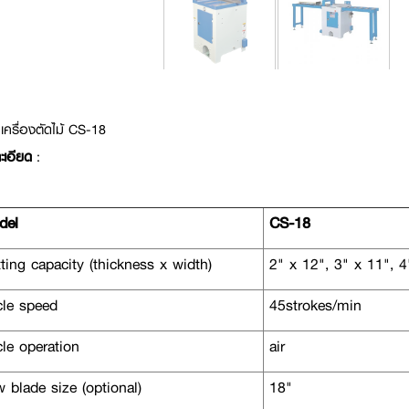
เครื่องตัดไม้ CS-18
ะเอียด
:
el
CS-18
ing capacity (thickness x width)
2" x 12", 3" x 11", 4
le speed
45strokes/min
le operation
air
blade size (optional)
18"