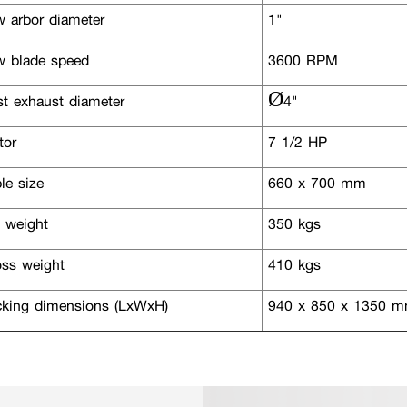
 arbor diameter
1"
 blade speed
3600 RPM
t exhaust diameter
Ø4"
or
7 1/2 HP
le size
660 x 700 mm
 weight
350 kgs
ss weight
410 kgs
king dimensions (LxWxH)
940 x 850 x 1350 