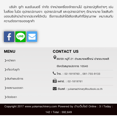
บริษัท ยูก้า แมชชีนเนอรี่ จำกัด จำหน่ายเครื่องจักรงานไม้ อุปกรณ์ทูลิ่งต่างๆ เช่น
ใบเลื่อย ใบมีด อุปกรณ์งานเจาะ อุปกรณ์งานสี และอุปกรณ์ต่างๆ อีกมากมาย โดยสินค้า
ของบริษัทนำเข้าจากประเทศไต้หวัน ซึ่งทางบริษัทได้เลือกสินค้าที่มีคุณภาพ เหมาะสมกับ
ความต้องการของลูกค้า
MENU
CONTACT US
88/59 หมู่ที่ 21 ตำบลบางพลีใหญ่ อำเภอบางพลี
หน้าแรก
จังหวัดสมุทรปราการ 10540
เกี่ยวกับยูก้า
โทร. :
02-1819760
,
081-755-9133
สินค้าและบริการ
แฟกซ์. :
02-1819761
ผลงานของเรา
อีเมลล์ :
yukamachinery@outlook.co.th
ติดต่อเรา
Copyright 2017 www.yukamachinery.com Powered by
บ้านเว็บไซต์
Online : 3 l Today :
142 l Total : 592,649