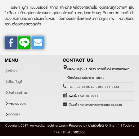
บริษัท ยูก้า แมชชีนเนอรี่ จำกัด จำหน่ายเครื่องจักรงานไม้ อุปกรณ์ทูลิ่งต่างๆ เช่น
ใบเลื่อย ใบมีด อุปกรณ์งานเจาะ อุปกรณ์งานสี และอุปกรณ์ต่างๆ อีกมากมาย โดยสินค้า
ของบริษัทนำเข้าจากประเทศไต้หวัน ซึ่งทางบริษัทได้เลือกสินค้าที่มีคุณภาพ เหมาะสมกับ
ความต้องการของลูกค้า
MENU
CONTACT US
88/59 หมู่ที่ 21 ตำบลบางพลีใหญ่ อำเภอบางพลี
หน้าแรก
จังหวัดสมุทรปราการ 10540
เกี่ยวกับยูก้า
โทร. :
02-1819760
,
081-755-9133
สินค้าและบริการ
แฟกซ์. :
02-1819761
ผลงานของเรา
อีเมลล์ :
yukamachinery@outlook.co.th
ติดต่อเรา
Copyright 2017 www.yukamachinery.com Powered by
บ้านเว็บไซต์
Online : 1 l Today :
149 l Total : 592,656