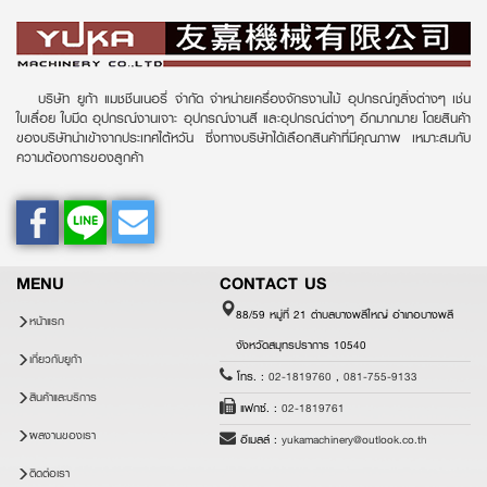
บริษัท ยูก้า แมชชีนเนอรี่ จำกัด จำหน่ายเครื่องจักรงานไม้ อุปกรณ์ทูลิ่งต่างๆ เช่น
ใบเลื่อย ใบมีด อุปกรณ์งานเจาะ อุปกรณ์งานสี และอุปกรณ์ต่างๆ อีกมากมาย โดยสินค้า
ของบริษัทนำเข้าจากประเทศไต้หวัน ซึ่งทางบริษัทได้เลือกสินค้าที่มีคุณภาพ เหมาะสมกับ
ความต้องการของลูกค้า
MENU
CONTACT US
88/59 หมู่ที่ 21 ตำบลบางพลีใหญ่ อำเภอบางพลี
หน้าแรก
จังหวัดสมุทรปราการ 10540
เกี่ยวกับยูก้า
โทร. :
02-1819760
,
081-755-9133
สินค้าและบริการ
แฟกซ์. :
02-1819761
ผลงานของเรา
อีเมลล์ :
yukamachinery@outlook.co.th
ติดต่อเรา