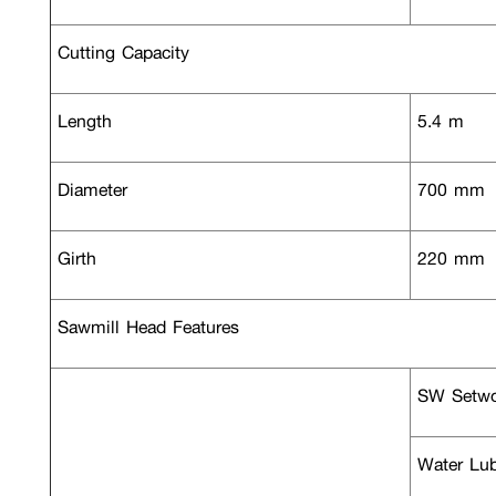
Cutting Capacity
Length
5.4 m
Diameter
700 mm
Girth
220 mm
Sawmill Head Features
SW Setwo
Water Lub