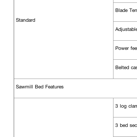
Blade Ten
Standard
Adjustabl
Power fee
Belted cas
Sawmill Bed Features
3 log cla
3 bed sec