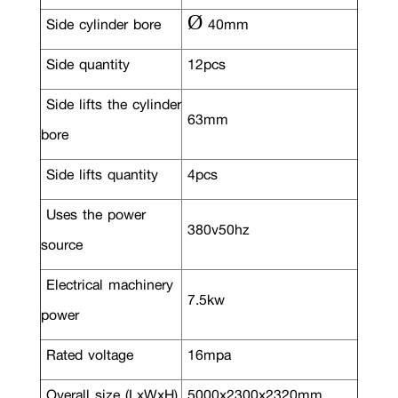
Side cylinder bore
Ø 40mm
Side quantity
12pcs
Side lifts the cylinder
63mm
bore
Side lifts quantity
4pcs
Uses the power
380v50hz
source
Electrical machinery
7.5kw
power
Rated voltage
16mpa
Overall size (LxWxH)
5000x2300x2320mm