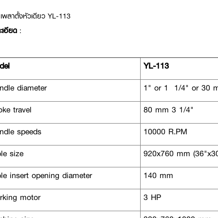
เพลาตั้งหัวเดียว YL-113
ะเอียด
:
el
YL-113
ndle diameter
1" or 1 1/4" or 30
ke travel
80 mm 3 1/4"
ndle speeds
10000 R.PM
le size
920x760 mm (36"x30
le insert opening diameter
140 mm
king motor
3 HP