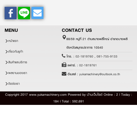
MENU
CONTACT US
88/59 หมู่ที่ 21 ตำบลบางพลีใหญ่ อำเภอบางพลี
หน้าแรก
จังหวัดสมุทรปราการ 10540
เกี่ยวกับยูก้า
โทร. :
02-1819760
,
081-755-9133
สินค้าและบริการ
แฟกซ์. :
02-1819761
ผลงานของเรา
อีเมลล์ :
yukamachinery@outlook.co.th
ติดต่อเรา
Copyright 2017 www.yukamachinery.com Powered by
บ้านเว็บไซต์
Online : 2 l Today :
184 l Total : 592,691