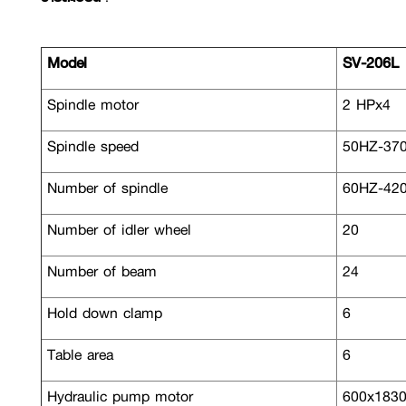
Model
SV-206L
Spindle motor
2 HPx4
Spindle speed
50HZ-370
Number of spindle
60HZ-420
Number of idler wheel
20
Number of beam
24
Hold down clamp
6
Table area
6
Hydraulic pump motor
600x183