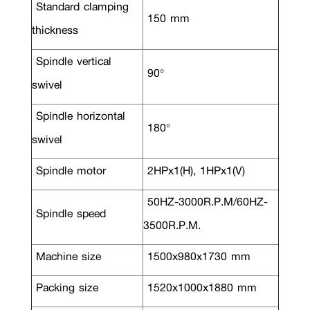
Standard clamping
150 mm
thickness
Spindle vertical
90°
swivel
Spindle horizontal
180°
swivel
Spindle motor
2HPx1(H), 1HPx1(V)
50HZ-3000R.P.M/60HZ-
Spindle speed
3500R.P.M.
Machine size
1500x980x1730 mm
Packing size
1520x1000x1880 mm