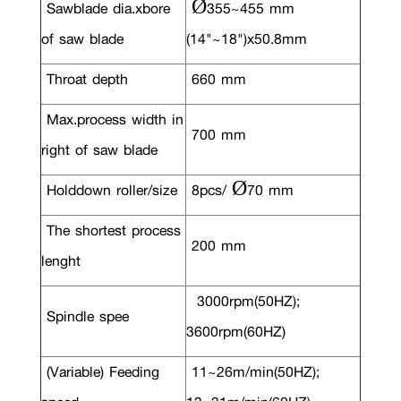
Sawblade dia.xbore
Ø355~455 mm
of saw blade
(14"~18")x50.8mm
Throat depth
660 mm
Max.process width in
700 mm
right of saw blade
Holddown roller/size
8pcs/ Ø70 mm
The shortest process
200 mm
lenght
3000rpm(50HZ);
Spindle spee
3600rpm(60HZ)
(Variable) Feeding
11~26m/min(50HZ);