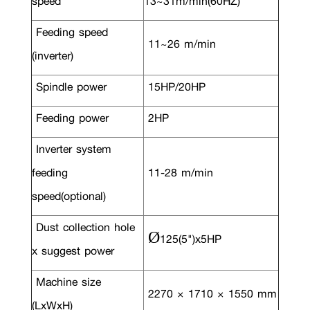
speed
13~31m/min(60HZ)
Feeding speed
11~26 m/min
(inverter)
Spindle power
15HP/20HP
Feeding power
2HP
Inverter system
feeding
11-28 m/min
speed(optional)
Dust collection hole
Ø125(5")x5HP
x suggest power
Machine size
2270 × 1710 × 1550 mm
(LxWxH)