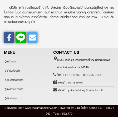
บริษัท ยูก้า แมชชีนเนอรี่ จำกัด จำหน่ายเครื่องจักรงานไม้ อุปกรณ์ทูลิ่งต่างๆ เช่น
ใบเลื่อย ใบมีด อุปกรณ์งานเจาะ อุปกรณ์งานสี และอุปกรณ์ต่างๆ อีกมากมาย โดยสินค้า
ของบริษัทนำเข้าจากประเทศไต้หวัน ซึ่งทางบริษัทได้เลือกสินค้าที่มีคุณภาพ เหมาะสมกับ
ความต้องการของลูกค้า
MENU
CONTACT US
88/59 หมู่ที่ 21 ตำบลบางพลีใหญ่ อำเภอบางพลี
หน้าแรก
จังหวัดสมุทรปราการ 10540
เกี่ยวกับยูก้า
โทร. :
02-1819760
,
081-755-9133
สินค้าและบริการ
แฟกซ์. :
02-1819761
ผลงานของเรา
อีเมลล์ :
yukamachinery@outlook.co.th
ติดต่อเรา
Copyright 2017 www.yukamachinery.com Powered by
บ้านเว็บไซต์
Online : 3 l Today :
263 l Total : 592,770