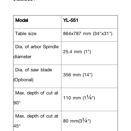
Model
YL-551
Table size
864x787 mm (34"x31")
Dia. of arbor Spindle
25.4 mm (1")
diameter
Dia. of saw blade
356 mm (14")
(Optional)
Max. depth of cut at
110 mm (1¼")
90°
Max. depth of cut at
80 mm(3¼")
45°