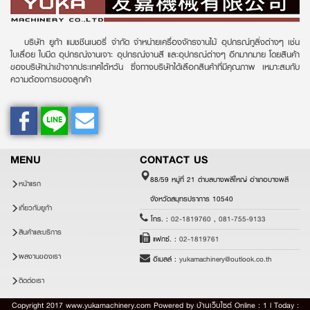
บริษัท ยูก้า แมชชีนเนอรี่ จำกัด จำหน่ายเครื่องจักรงานไม้ อุปกรณ์ทูลิ่งต่างๆ เช่น
ใบเลื่อย ใบมีด อุปกรณ์งานเจาะ อุปกรณ์งานสี และอุปกรณ์ต่างๆ อีกมากมาย โดยสินค้า
ของบริษัทนำเข้าจากประเทศไต้หวัน ซึ่งทางบริษัทได้เลือกสินค้าที่มีคุณภาพ เหมาะสมกับ
ความต้องการของลูกค้า
MENU
CONTACT US
88/59 หมู่ที่ 21 ตำบลบางพลีใหญ่ อำเภอบางพลี
หน้าแรก
จังหวัดสมุทรปราการ 10540
เกี่ยวกับยูก้า
โทร. :
02-1819760
,
081-755-9133
สินค้าและบริการ
แฟกซ์. :
02-1819761
ผลงานของเรา
อีเมลล์ :
yukamachinery@outlook.co.th
ติดต่อเรา
Copyright 2017 www.yukamachinery.com Powered by
บ้านเว็บไซต์
Online : 1 l Today :