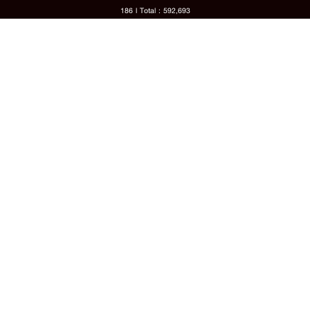
186 l Total : 592,693