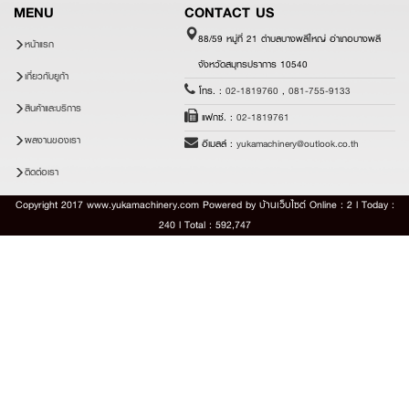
MENU
CONTACT US
88/59 หมู่ที่ 21 ตำบลบางพลีใหญ่ อำเภอบางพลี
หน้าแรก
จังหวัดสมุทรปราการ 10540
เกี่ยวกับยูก้า
โทร. :
02-1819760
,
081-755-9133
สินค้าและบริการ
แฟกซ์. :
02-1819761
ผลงานของเรา
อีเมลล์ :
yukamachinery@outlook.co.th
ติดต่อเรา
Copyright 2017 www.yukamachinery.com Powered by
บ้านเว็บไซต์
Online : 2 l Today :
240 l Total : 592,747