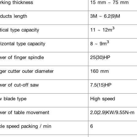
king thickness
15 mm ~ 75 mm
ducts length
3M ~ 6.2(9)M
ical type capacity
11 ~ 12m³
zontal type capacity
8 ~ 9m³
er of finger spindle
25(30)HP
er cutter outer diameter
160 mm
er of cut-off saw
7.5(15)HP
 blade type
High speed
er of table movement
2.0(2.9)KW/9.55N-m
le speed packing / min
6