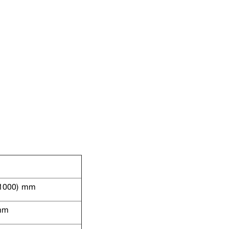
1000) mm
mm